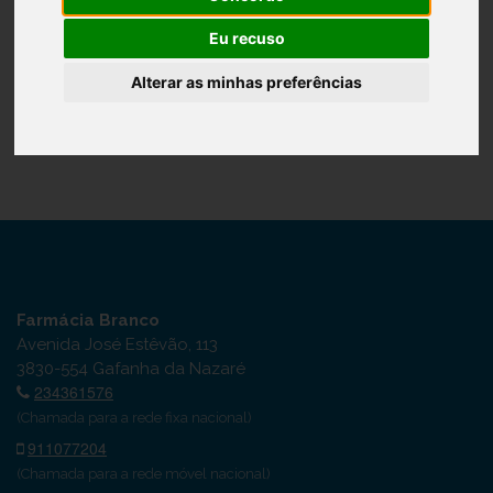
Confirmar Palavra-passe
Eu recuso
Alterar as minhas preferências
Registar
Farmácia Branco
Avenida José Estêvão, 113
3830-554 Gafanha da Nazaré
234361576
(Chamada para a rede fixa nacional)
911077204
(Chamada para a rede móvel nacional)