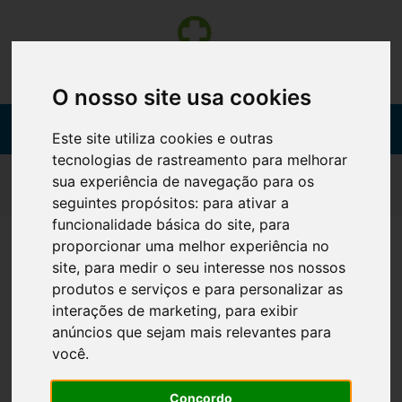
O nosso site usa cookies
Este site utiliza cookies e outras
tecnologias de rastreamento para melhorar
sua experiência de navegação para os
REGISTO DE UTILIZADOR
seguintes propósitos:
para ativar a
funcionalidade básica do site
,
para
proporcionar uma melhor experiência no
Insira um email ou um nº de telemóvel válido
site
,
para medir o seu interesse nos nossos
produtos e serviços e para personalizar as
interações de marketing
,
para exibir
Palavra-passe
anúncios que sejam mais relevantes para
você
.
Concordo