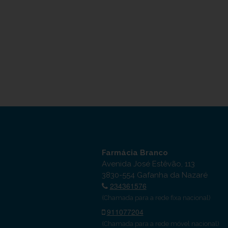
Farmácia Branco
Avenida José Estêvão, 113
3830-554 Gafanha da Nazaré
234361576
(Chamada para a rede fixa nacional)
911077204
(Chamada para a rede móvel nacional)