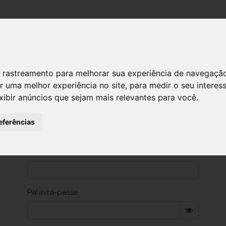
 de rastreamento para melhorar sua experiência de navegaçã
r uma melhor experiência no site
,
para medir o seu interes
xibir anúncios que sejam mais relevantes para você
.
eferências
Dados de autenticação
Utilizador
Palavra-passe